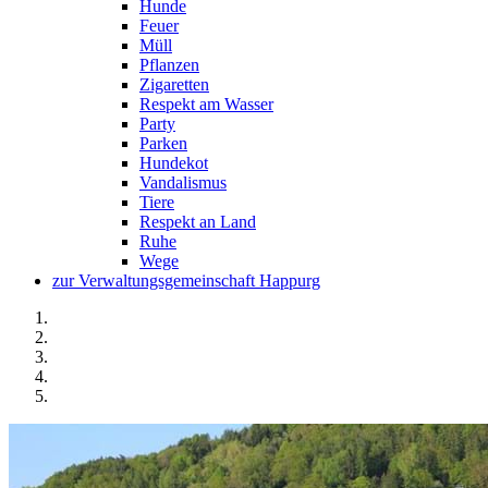
Hunde
Feuer
Müll
Pflanzen
Zigaretten
Respekt am Wasser
Party
Parken
Hundekot
Vandalismus
Tiere
Respekt an Land
Ruhe
Wege
zur Verwaltungsgemeinschaft Happurg