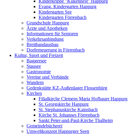
Kinderkrippe "Kükennest" Happurg
Evang. Kindergarten Happurg
Kindergarten See
Kindergarten Förrenbach
Grundschule Happurg
Ärzte und Apotheken
Informationen für Senioren
Verkehrsanbindung
Breitbandausbau
Dorferneuerung in Förrenbach
Kultur, Sport und Freizeit
Baggersee
Stausee
Gastronomie
Vereine und Verbände
Wandern
Gedenkstätte KZ-Außenlager Flossenbürg
Kirchen
Filialkirche Clemens Maria Hofbauer Happurg
St. Georgskirche Happurg
St. Stephanuskirche Kainsbach
Kirche St. Johannes Förrenbach
Sankt Peter-und-Paul-Kirche Thalheim
Gemeindebücherei
Umweltkonzept Happurger Seen