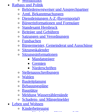
Wertstoffhof
Rathaus und Politik
Behördenwegweiser und Ansprechpartner
Amtl. Bekanntmachungen
Dienstleistungen A-Z (Bayernportal)
Bürgerinformationen und Formulare
Standesamt Hersbruck
Beiträge und Gebühren
Satzungen und Verordnungen
Fundsachen
Bürgermeister, Gemeinderat und Ausschüsse
Sitzungskalender
Sitzungsinformationen
Mandatsträger
Gremien
Niederschriften
Stellenausschreibungen
Wahlen
Bauleitplanung
Bebauungspläne
Bauplätze
Meldung Wasserzählerstände
Schadens- und Mängelmelder
Leben und Wohnen
Kinderbetreuung