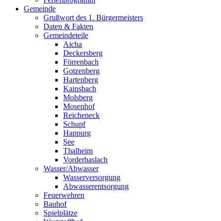
Gemeinde
Grußwort des 1. Bürgermeisters
Daten & Fakten
Gemeindeteile
Aicha
Deckersberg
Förrenbach
Gotzenberg
Hartenberg
Kainsbach
Molsberg
Mosenhof
Reicheneck
Schupf
Happurg
See
Thalheim
Vorderhaslach
Wasser/Abwasser
Wasserversorgung
Abwasserentsorgung
Feuerwehren
Bauhof
Spielplätze