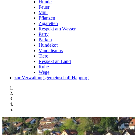
Hunde
Feuer
Müll
Pflanzen
Zigaretten
Respekt am Wasser
Party
Parken
Hundekot
Vandalismus
Tiere
Respekt an Land
Ruhe
Wege
zur Verwaltungsgemeinschaft Happurg