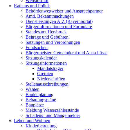
Wertstoffhof
Rathaus und Politik
Behördenwegweiser und Ansprechpartner
Amtl. Bekanntmachungen
Dienstleistungen A-Z (Bayernportal)
Bürgerinformationen und Formulare
Standesamt Hersbruck
Beiträge und Gebühren
Satzungen und Verordnungen
Fundsachen
Bürgermeister, Gemeinderat und Ausschüsse
Sitzungskalender
Sitzungsinformationen
Mandatsträger
Gremien
Niederschriften
Stellenausschreibungen
Wahlen
Bauleitplanung
Bebauungspläne
Bauplätze
Meldung Wasserzählerstände
Schadens- und Mängelmelder
Leben und Wohnen
Kinderbetreuung