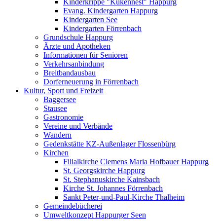
Kinderkrippe "Kükennest" Happurg
Evang. Kindergarten Happurg
Kindergarten See
Kindergarten Förrenbach
Grundschule Happurg
Ärzte und Apotheken
Informationen für Senioren
Verkehrsanbindung
Breitbandausbau
Dorferneuerung in Förrenbach
Kultur, Sport und Freizeit
Baggersee
Stausee
Gastronomie
Vereine und Verbände
Wandern
Gedenkstätte KZ-Außenlager Flossenbürg
Kirchen
Filialkirche Clemens Maria Hofbauer Happurg
St. Georgskirche Happurg
St. Stephanuskirche Kainsbach
Kirche St. Johannes Förrenbach
Sankt Peter-und-Paul-Kirche Thalheim
Gemeindebücherei
Umweltkonzept Happurger Seen