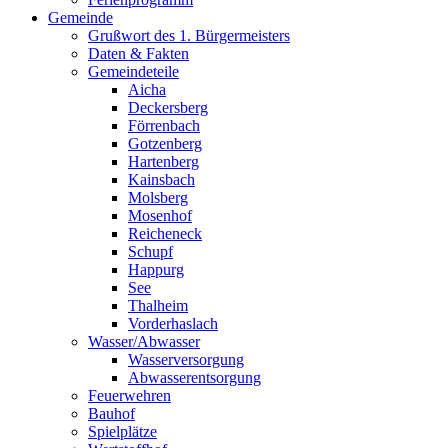
Gemeinde
Grußwort des 1. Bürgermeisters
Daten & Fakten
Gemeindeteile
Aicha
Deckersberg
Förrenbach
Gotzenberg
Hartenberg
Kainsbach
Molsberg
Mosenhof
Reicheneck
Schupf
Happurg
See
Thalheim
Vorderhaslach
Wasser/Abwasser
Wasserversorgung
Abwasserentsorgung
Feuerwehren
Bauhof
Spielplätze