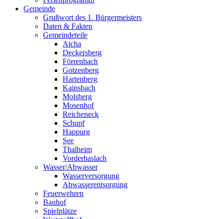
Gemeinde
Grußwort des 1. Bürgermeisters
Daten & Fakten
Gemeindeteile
Aicha
Deckersberg
Förrenbach
Gotzenberg
Hartenberg
Kainsbach
Molsberg
Mosenhof
Reicheneck
Schupf
Happurg
See
Thalheim
Vorderhaslach
Wasser/Abwasser
Wasserversorgung
Abwasserentsorgung
Feuerwehren
Bauhof
Spielplätze