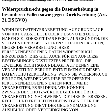
Widerspruchsrecht gegen die Datenerhebung in
besonderen Fällen sowie gegen Direktwerbung (Art.
21 DSGVO)
WENN DIE DATENVERARBEITUNG AUF GRUNDLAGE
VON ART. 6 ABS. 1 LIT. E ODER F DSGVO ERFOLGT,
HABEN SIE JEDERZEIT DAS RECHT, AUS GRÜNDEN, DIE
SICH AUS IHRER BESONDEREN SITUATION ERGEBEN,
GEGEN DIE VERARBEITUNG IHRER
PERSONENBEZOGENEN DATEN WIDERSPRUCH
EINZULEGEN; DIES GILT AUCH FÜR EIN AUF DIESE
BESTIMMUNGEN GESTÜTZTES PROFILING. DIE
JEWEILIGE RECHTSGRUNDLAGE, AUF DENEN EINE
VERARBEITUNG BERUHT, ENTNEHMEN SIE DIESER
DATENSCHUTZERKLÄRUNG. WENN SIE WIDERSPRUCH
EINLEGEN, WERDEN WIR IHRE BETROFFENEN
PERSONENBEZOGENEN DATEN NICHT MEHR
VERARBEITEN, ES SEI DENN, WIR KÖNNEN
ZWINGENDE SCHUTZWÜRDIGE GRÜNDE FÜR DIE
VERARBEITUNG NACHWEISEN, DIE IHRE INTERESSEN,
RECHTE UND FREIHEITEN ÜBERWIEGEN ODER DIE
VERARBEITUNG DIENT DER GELTENDMACHUNG,
AUSÜBUNG ODER VERTEIDIGUNG VON