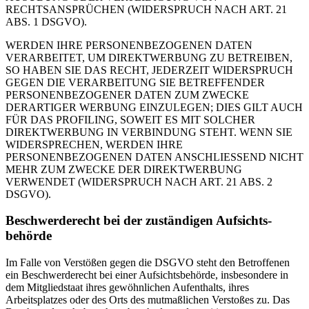
RECHTSANSPRÜCHEN (WIDERSPRUCH NACH ART. 21
ABS. 1 DSGVO).
WERDEN IHRE PERSONENBEZOGENEN DATEN
VERARBEITET, UM DIREKTWERBUNG ZU BETREIBEN,
SO HABEN SIE DAS RECHT, JEDERZEIT WIDERSPRUCH
GEGEN DIE VERARBEITUNG SIE BETREFFENDER
PERSONENBEZOGENER DATEN ZUM ZWECKE
DERARTIGER WERBUNG EINZULEGEN; DIES GILT AUCH
FÜR DAS PROFILING, SOWEIT ES MIT SOLCHER
DIREKTWERBUNG IN VERBINDUNG STEHT. WENN SIE
WIDERSPRECHEN, WERDEN IHRE
PERSONENBEZOGENEN DATEN ANSCHLIESSEND NICHT
MEHR ZUM ZWECKE DER DIREKTWERBUNG
VERWENDET (WIDERSPRUCH NACH ART. 21 ABS. 2
DSGVO).
Beschwerde­recht bei der zuständigen Aufsichts­
behörde
Im Falle von Verstößen gegen die DSGVO steht den Betroffenen
ein Beschwerderecht bei einer Aufsichtsbehörde, insbesondere in
dem Mitgliedstaat ihres gewöhnlichen Aufenthalts, ihres
Arbeitsplatzes oder des Orts des mutmaßlichen Verstoßes zu. Das