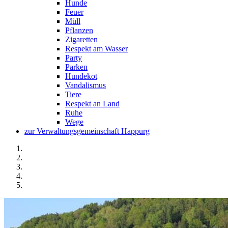
Hunde
Feuer
Müll
Pflanzen
Zigaretten
Respekt am Wasser
Party
Parken
Hundekot
Vandalismus
Tiere
Respekt an Land
Ruhe
Wege
zur Verwaltungsgemeinschaft Happurg