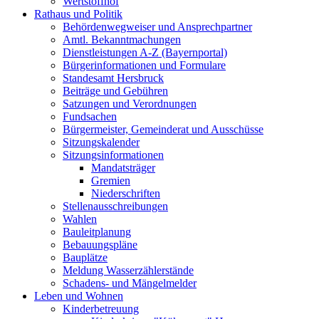
Wertstoffhof
Rathaus und Politik
Behördenwegweiser und Ansprechpartner
Amtl. Bekanntmachungen
Dienstleistungen A-Z (Bayernportal)
Bürgerinformationen und Formulare
Standesamt Hersbruck
Beiträge und Gebühren
Satzungen und Verordnungen
Fundsachen
Bürgermeister, Gemeinderat und Ausschüsse
Sitzungskalender
Sitzungsinformationen
Mandatsträger
Gremien
Niederschriften
Stellenausschreibungen
Wahlen
Bauleitplanung
Bebauungspläne
Bauplätze
Meldung Wasserzählerstände
Schadens- und Mängelmelder
Leben und Wohnen
Kinderbetreuung