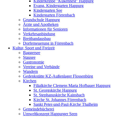
Kinderkrippe "Kükennest" Happurg
Evang. Kindergarten Happurg
Kindergarten See
Kindergarten Förrenbach
Grundschule Happurg
Ärzte und Apotheken
Informationen für Senioren
Verkehrsanbindung
Breitbandausbau
Dorferneuerung in Förrenbach
Kultur, Sport und Freizeit
Baggersee
Stausee
Gastronomie
Vereine und Verbände
Wandern
Gedenkstätte KZ-Außenlager Flossenbürg
Kirchen
Filialkirche Clemens Maria Hofbauer Happurg
St. Georgskirche Happurg
St. Stephanuskirche Kainsbach
Kirche St. Johannes Förrenbach
Sankt Peter-und-Paul-Kirche Thalheim
Gemeindebücherei
Umweltkonzept Happurger Seen