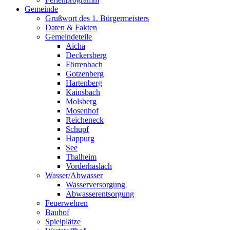
Gemeinde
Grußwort des 1. Bürgermeisters
Daten & Fakten
Gemeindeteile
Aicha
Deckersberg
Förrenbach
Gotzenberg
Hartenberg
Kainsbach
Molsberg
Mosenhof
Reicheneck
Schupf
Happurg
See
Thalheim
Vorderhaslach
Wasser/Abwasser
Wasserversorgung
Abwasserentsorgung
Feuerwehren
Bauhof
Spielplätze