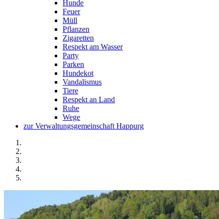
Hunde
Feuer
Müll
Pflanzen
Zigaretten
Respekt am Wasser
Party
Parken
Hundekot
Vandalismus
Tiere
Respekt an Land
Ruhe
Wege
zur Verwaltungsgemeinschaft Happurg