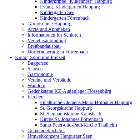
Kinderkrippe "Kükennest" Happurg
Evang. Kindergarten Happurg
Kindergarten See
Kindergarten Förrenbach
Grundschule Happurg
Ärzte und Apotheken
Informationen für Senioren
Verkehrsanbindung
Breitbandausbau
Dorferneuerung in Förrenbach
Kultur, Sport und Freizeit
Baggersee
Stausee
Gastronomie
Vereine und Verbände
Wandern
Gedenkstätte KZ-Außenlager Flossenbürg
Kirchen
Filialkirche Clemens Maria Hofbauer Happurg
St. Georgskirche Happurg
St. Stephanuskirche Kainsbach
Kirche St. Johannes Förrenbach
Sankt Peter-und-Paul-Kirche Thalheim
Gemeindebücherei
Umweltkonzept Happurger Seen