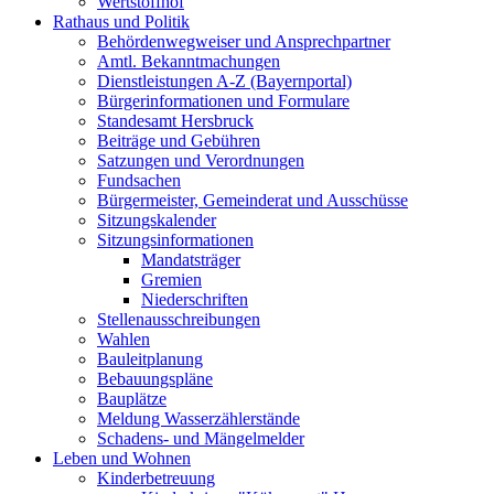
Wertstoffhof
Rathaus und Politik
Behördenwegweiser und Ansprechpartner
Amtl. Bekanntmachungen
Dienstleistungen A-Z (Bayernportal)
Bürgerinformationen und Formulare
Standesamt Hersbruck
Beiträge und Gebühren
Satzungen und Verordnungen
Fundsachen
Bürgermeister, Gemeinderat und Ausschüsse
Sitzungskalender
Sitzungsinformationen
Mandatsträger
Gremien
Niederschriften
Stellenausschreibungen
Wahlen
Bauleitplanung
Bebauungspläne
Bauplätze
Meldung Wasserzählerstände
Schadens- und Mängelmelder
Leben und Wohnen
Kinderbetreuung