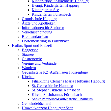
Kinderkrippe "Kükennest" Happurg
Evang. Kindergarten Happurg
Kindergarten See
Kindergarten Förrenbach
Grundschule Happurg
Ärzte und Apotheken
Informationen für Senioren
Verkehrsanbindung
Breitbandausbau
Dorferneuerung in Förrenbach
Kultur, Sport und Freizeit
Baggersee
Stausee
Gastronomie
Vereine und Verbände
Wandern
Gedenkstätte KZ-Außenlager Flossenbürg
Kirchen
Filialkirche Clemens Maria Hofbauer Happurg
St. Georgskirche Happurg
St. Stephanuskirche Kainsbach
Kirche St. Johannes Förrenbach
Sankt Peter-und-Paul-Kirche Thalheim
Gemeindebücherei
Umweltkonzept Happurger Seen