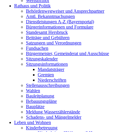
Wertstoffhof
Rathaus und Politik
Behördenwegweiser und Ansprechpartner
Amtl. Bekanntmachungen
Dienstleistungen A-Z (Bayernportal)
Bürgerinformationen und Formulare
Standesamt Hersbruck
Beiträge und Gebühren
Satzungen und Verordnungen
Fundsachen
Bürgermeister, Gemeinderat und Ausschüsse
Sitzungskalender
Sitzungsinformationen
Mandatsträger
Gremien
Niederschriften
Stellenausschreibungen
Wahlen
Bauleitplanung
Bebauungspläne
Bauplätze
Meldung Wasserzählerstände
Schadens- und Mängelmelder
Leben und Wohnen
Kinderbetreuung