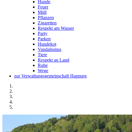
Hunde
Feuer
Müll
Pflanzen
Zigaretten
Respekt am Wasser
Party
Parken
Hundekot
Vandalismus
Tiere
Respekt an Land
Ruhe
Wege
zur Verwaltungsgemeinschaft Happurg