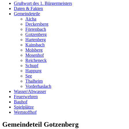
Grußwort des 1. Bürgermeisters
Daten & Fakten
Gemeindeteile
Aicha
Deckersberg
Förrenbach
Gotzenberg
Hartenberg
Kainsbach
Molsberg
Mosenhof
Reicheneck
Schupf
Happurg
See
Thalheim
Vorderhaslach
Wasser/Abwasser
Feuerwehren
Bauhof
Spielplätze
Wertstoffhof
Gemeindeteil Gotzenberg