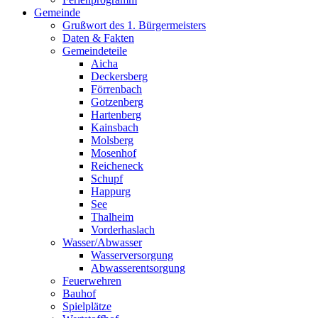
Gemeinde
Grußwort des 1. Bürgermeisters
Daten & Fakten
Gemeindeteile
Aicha
Deckersberg
Förrenbach
Gotzenberg
Hartenberg
Kainsbach
Molsberg
Mosenhof
Reicheneck
Schupf
Happurg
See
Thalheim
Vorderhaslach
Wasser/Abwasser
Wasserversorgung
Abwasserentsorgung
Feuerwehren
Bauhof
Spielplätze