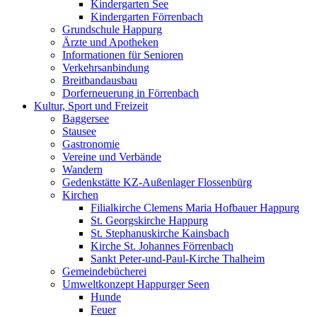
Kindergarten See
Kindergarten Förrenbach
Grundschule Happurg
Ärzte und Apotheken
Informationen für Senioren
Verkehrsanbindung
Breitbandausbau
Dorferneuerung in Förrenbach
Kultur, Sport und Freizeit
Baggersee
Stausee
Gastronomie
Vereine und Verbände
Wandern
Gedenkstätte KZ-Außenlager Flossenbürg
Kirchen
Filialkirche Clemens Maria Hofbauer Happurg
St. Georgskirche Happurg
St. Stephanuskirche Kainsbach
Kirche St. Johannes Förrenbach
Sankt Peter-und-Paul-Kirche Thalheim
Gemeindebücherei
Umweltkonzept Happurger Seen
Hunde
Feuer