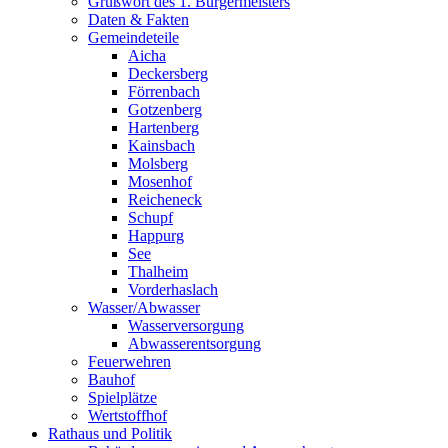
Grußwort des 1. Bürgermeisters
Daten & Fakten
Gemeindeteile
Aicha
Deckersberg
Förrenbach
Gotzenberg
Hartenberg
Kainsbach
Molsberg
Mosenhof
Reicheneck
Schupf
Happurg
See
Thalheim
Vorderhaslach
Wasser/Abwasser
Wasserversorgung
Abwasserentsorgung
Feuerwehren
Bauhof
Spielplätze
Wertstoffhof
Rathaus und Politik