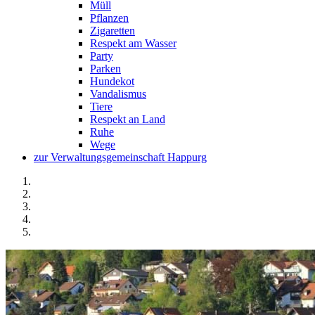
Müll
Pflanzen
Zigaretten
Respekt am Wasser
Party
Parken
Hundekot
Vandalismus
Tiere
Respekt an Land
Ruhe
Wege
zur Verwaltungsgemeinschaft Happurg