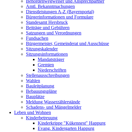
Behördenwegweiser und Ansprechpartner
Amtl. Bekanntmachungen
Dienstleistungen A-Z (Bayernportal)
Bürgerinformationen und Formulare
Standesamt Hersbruck
Beiträge und Gebühren
Satzungen und Verordnungen
Fundsachen
Bürgermeister, Gemeinderat und Ausschüsse
Sitzungskalender
Sitzungsinformationen
Mandatsträger
Gremien
Niederschriften
Stellenausschreibungen
Wahlen
Bauleitplanung
Bebauungspläne
Bauplätze
Meldung Wasserzählerstände
Schadens- und Mängelmelder
Leben und Wohnen
Kinderbetreuung
Kinderkrippe "Kükennest" Happurg
Evang. Kindergarten Happurg