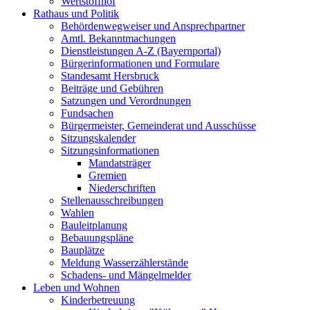
Wertstoffhof
Rathaus und Politik
Behördenwegweiser und Ansprechpartner
Amtl. Bekanntmachungen
Dienstleistungen A-Z (Bayernportal)
Bürgerinformationen und Formulare
Standesamt Hersbruck
Beiträge und Gebühren
Satzungen und Verordnungen
Fundsachen
Bürgermeister, Gemeinderat und Ausschüsse
Sitzungskalender
Sitzungsinformationen
Mandatsträger
Gremien
Niederschriften
Stellenausschreibungen
Wahlen
Bauleitplanung
Bebauungspläne
Bauplätze
Meldung Wasserzählerstände
Schadens- und Mängelmelder
Leben und Wohnen
Kinderbetreuung