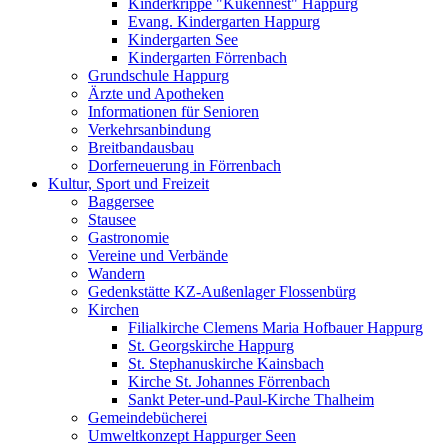
Kinderkrippe "Kükennest" Happurg
Evang. Kindergarten Happurg
Kindergarten See
Kindergarten Förrenbach
Grundschule Happurg
Ärzte und Apotheken
Informationen für Senioren
Verkehrsanbindung
Breitbandausbau
Dorferneuerung in Förrenbach
Kultur, Sport und Freizeit
Baggersee
Stausee
Gastronomie
Vereine und Verbände
Wandern
Gedenkstätte KZ-Außenlager Flossenbürg
Kirchen
Filialkirche Clemens Maria Hofbauer Happurg
St. Georgskirche Happurg
St. Stephanuskirche Kainsbach
Kirche St. Johannes Förrenbach
Sankt Peter-und-Paul-Kirche Thalheim
Gemeindebücherei
Umweltkonzept Happurger Seen