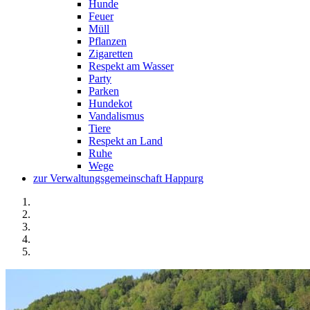
Hunde
Feuer
Müll
Pflanzen
Zigaretten
Respekt am Wasser
Party
Parken
Hundekot
Vandalismus
Tiere
Respekt an Land
Ruhe
Wege
zur Verwaltungsgemeinschaft Happurg