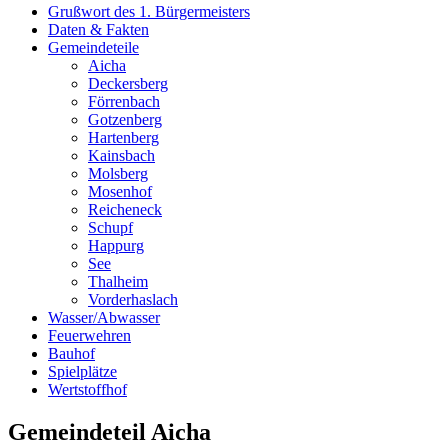
Grußwort des 1. Bürgermeisters
Daten & Fakten
Gemeindeteile
Aicha
Deckersberg
Förrenbach
Gotzenberg
Hartenberg
Kainsbach
Molsberg
Mosenhof
Reicheneck
Schupf
Happurg
See
Thalheim
Vorderhaslach
Wasser/Abwasser
Feuerwehren
Bauhof
Spielplätze
Wertstoffhof
Gemeindeteil Aicha