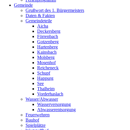
Gemeinde
Grußwort des 1. Bürgermeisters
Daten & Fakten
Gemeindeteile
Aicha
Deckersberg
Förrenbach
Gotzenberg
Hartenberg
Kainsbach
Molsberg
Mosenhof
Reicheneck
Schupf
Happurg
See
Thalheim
Vorderhaslach
Wasser/Abwasser
Wasserversorgung
Abwasserentsorgung
Feuerwehren
Bauhof
Spielplätze