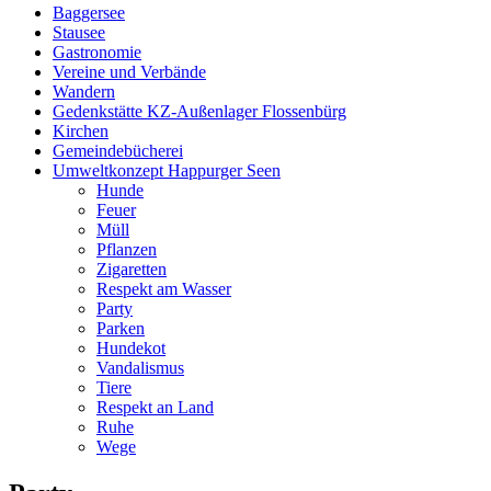
Baggersee
Stausee
Gastronomie
Vereine und Verbände
Wandern
Gedenkstätte KZ-Außenlager Flossenbürg
Kirchen
Gemeindebücherei
Umweltkonzept Happurger Seen
Hunde
Feuer
Müll
Pflanzen
Zigaretten
Respekt am Wasser
Party
Parken
Hundekot
Vandalismus
Tiere
Respekt an Land
Ruhe
Wege