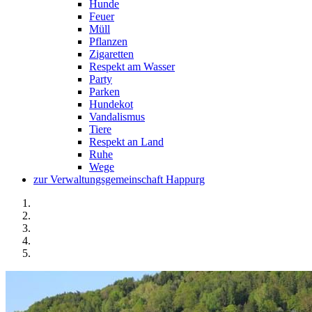
Hunde
Feuer
Müll
Pflanzen
Zigaretten
Respekt am Wasser
Party
Parken
Hundekot
Vandalismus
Tiere
Respekt an Land
Ruhe
Wege
zur Verwaltungsgemeinschaft Happurg