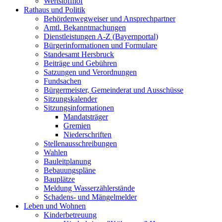
Wertstoffhof
Rathaus und Politik
Behördenwegweiser und Ansprechpartner
Amtl. Bekanntmachungen
Dienstleistungen A-Z (Bayernportal)
Bürgerinformationen und Formulare
Standesamt Hersbruck
Beiträge und Gebühren
Satzungen und Verordnungen
Fundsachen
Bürgermeister, Gemeinderat und Ausschüsse
Sitzungskalender
Sitzungsinformationen
Mandatsträger
Gremien
Niederschriften
Stellenausschreibungen
Wahlen
Bauleitplanung
Bebauungspläne
Bauplätze
Meldung Wasserzählerstände
Schadens- und Mängelmelder
Leben und Wohnen
Kinderbetreuung