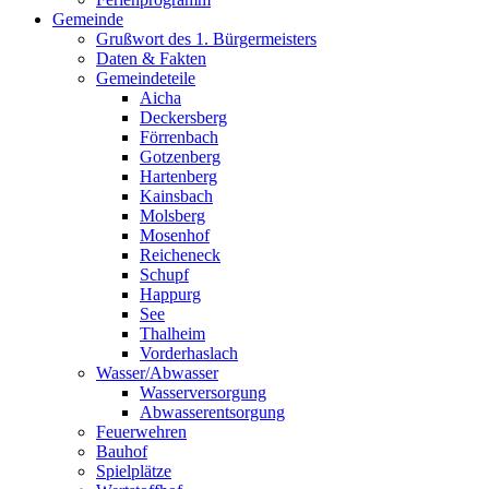
Gemeinde
Grußwort des 1. Bürgermeisters
Daten & Fakten
Gemeindeteile
Aicha
Deckersberg
Förrenbach
Gotzenberg
Hartenberg
Kainsbach
Molsberg
Mosenhof
Reicheneck
Schupf
Happurg
See
Thalheim
Vorderhaslach
Wasser/Abwasser
Wasserversorgung
Abwasserentsorgung
Feuerwehren
Bauhof
Spielplätze