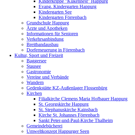
Kinderkrippe "Kükennest" Happurg
Evang. Kindergarten Happurg
Kindergarten See
Kindergarten Förrenbach
Grundschule Happurg
Ärzte und Apotheken
Informationen für Senioren
Verkehrsanbindung
Breitbandausbau
Dorferneuerung in Förrenbach
Kultur, Sport und Freizeit
Baggersee
Stausee
Gastronomie
Vereine und Verbände
Wandern
Gedenkstätte KZ-Außenlager Flossenbürg
Kirchen
Filialkirche Clemens Maria Hofbauer Happurg
St. Georgskirche Happurg
St. Stephanuskirche Kainsbach
Kirche St. Johannes Förrenbach
Sankt Peter-und-Paul-Kirche Thalheim
Gemeindebücherei
Umweltkonzept Happurger Seen