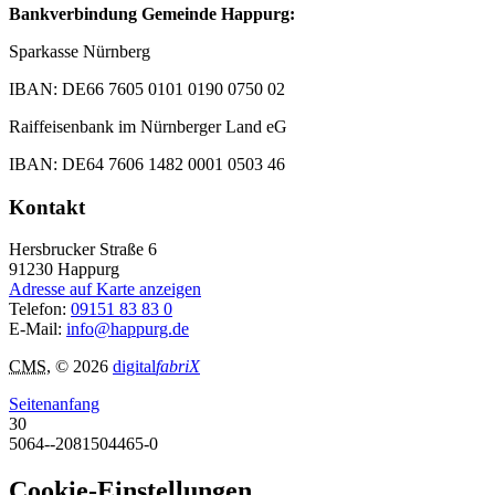
Bankverbindung Gemeinde Happurg:
Sparkasse Nürnberg
IBAN: DE66 7605 0101 0190 0750 02
Raiffeisenbank im Nürnberger Land eG
IBAN: DE64 7606 1482 0001 0503 46
Kontakt
Hersbrucker Straße 6
91230
Happurg
Adresse auf Karte anzeigen
Telefon:
09151 83 83 0
E-Mail:
info@happurg.de
CMS
, © 2026
digital
fabriX
Seitenanfang
30
5064--2081504465-0
Cookie-Einstellungen