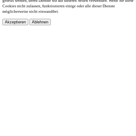
gesetzt werden, deren Dienste wir auf unseren Seiten verwenden. Wenn Sie diese
Cookies nicht zulassen, funktionieren einige oder alle dieser Dienste
möglicherweise nicht einwandfrei.
Akzeptieren
Ablehnen