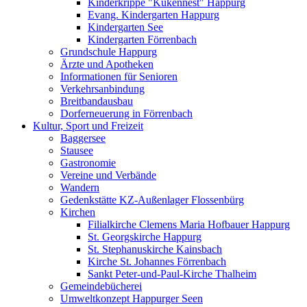
Kinderkrippe "Kükennest" Happurg
Evang. Kindergarten Happurg
Kindergarten See
Kindergarten Förrenbach
Grundschule Happurg
Ärzte und Apotheken
Informationen für Senioren
Verkehrsanbindung
Breitbandausbau
Dorferneuerung in Förrenbach
Kultur, Sport und Freizeit
Baggersee
Stausee
Gastronomie
Vereine und Verbände
Wandern
Gedenkstätte KZ-Außenlager Flossenbürg
Kirchen
Filialkirche Clemens Maria Hofbauer Happurg
St. Georgskirche Happurg
St. Stephanuskirche Kainsbach
Kirche St. Johannes Förrenbach
Sankt Peter-und-Paul-Kirche Thalheim
Gemeindebücherei
Umweltkonzept Happurger Seen