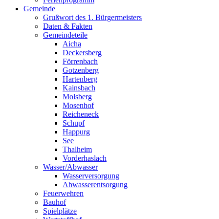
Gemeinde
Grußwort des 1. Bürgermeisters
Daten & Fakten
Gemeindeteile
Aicha
Deckersberg
Förrenbach
Gotzenberg
Hartenberg
Kainsbach
Molsberg
Mosenhof
Reicheneck
Schupf
Happurg
See
Thalheim
Vorderhaslach
Wasser/Abwasser
Wasserversorgung
Abwasserentsorgung
Feuerwehren
Bauhof
Spielplätze