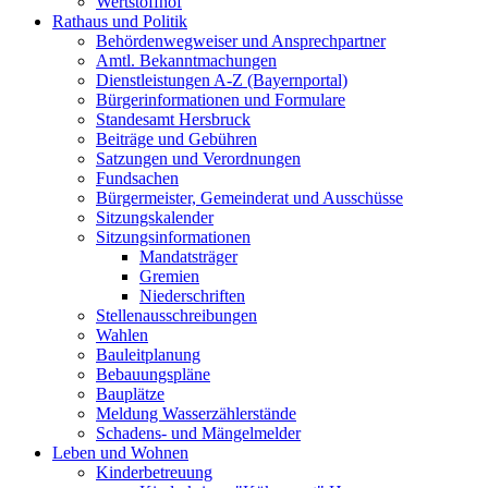
Wertstoffhof
Rathaus und Politik
Behördenwegweiser und Ansprechpartner
Amtl. Bekanntmachungen
Dienstleistungen A-Z (Bayernportal)
Bürgerinformationen und Formulare
Standesamt Hersbruck
Beiträge und Gebühren
Satzungen und Verordnungen
Fundsachen
Bürgermeister, Gemeinderat und Ausschüsse
Sitzungskalender
Sitzungsinformationen
Mandatsträger
Gremien
Niederschriften
Stellenausschreibungen
Wahlen
Bauleitplanung
Bebauungspläne
Bauplätze
Meldung Wasserzählerstände
Schadens- und Mängelmelder
Leben und Wohnen
Kinderbetreuung