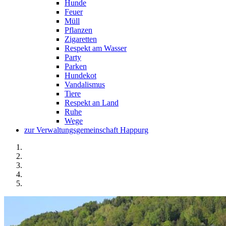
Hunde
Feuer
Müll
Pflanzen
Zigaretten
Respekt am Wasser
Party
Parken
Hundekot
Vandalismus
Tiere
Respekt an Land
Ruhe
Wege
zur Verwaltungsgemeinschaft Happurg