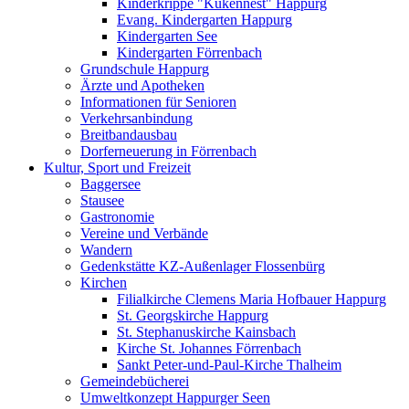
Kinderkrippe "Kükennest" Happurg
Evang. Kindergarten Happurg
Kindergarten See
Kindergarten Förrenbach
Grundschule Happurg
Ärzte und Apotheken
Informationen für Senioren
Verkehrsanbindung
Breitbandausbau
Dorferneuerung in Förrenbach
Kultur, Sport und Freizeit
Baggersee
Stausee
Gastronomie
Vereine und Verbände
Wandern
Gedenkstätte KZ-Außenlager Flossenbürg
Kirchen
Filialkirche Clemens Maria Hofbauer Happurg
St. Georgskirche Happurg
St. Stephanuskirche Kainsbach
Kirche St. Johannes Förrenbach
Sankt Peter-und-Paul-Kirche Thalheim
Gemeindebücherei
Umweltkonzept Happurger Seen