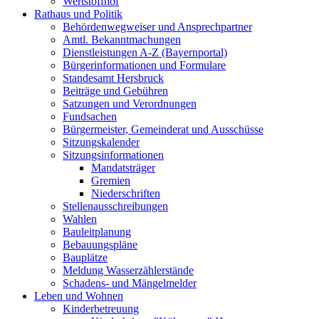
Wertstoffhof
Rathaus und Politik
Behördenwegweiser und Ansprechpartner
Amtl. Bekanntmachungen
Dienstleistungen A-Z (Bayernportal)
Bürgerinformationen und Formulare
Standesamt Hersbruck
Beiträge und Gebühren
Satzungen und Verordnungen
Fundsachen
Bürgermeister, Gemeinderat und Ausschüsse
Sitzungskalender
Sitzungsinformationen
Mandatsträger
Gremien
Niederschriften
Stellenausschreibungen
Wahlen
Bauleitplanung
Bebauungspläne
Bauplätze
Meldung Wasserzählerstände
Schadens- und Mängelmelder
Leben und Wohnen
Kinderbetreuung