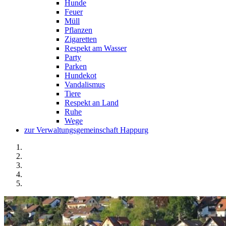
Hunde
Feuer
Müll
Pflanzen
Zigaretten
Respekt am Wasser
Party
Parken
Hundekot
Vandalismus
Tiere
Respekt an Land
Ruhe
Wege
zur Verwaltungsgemeinschaft Happurg