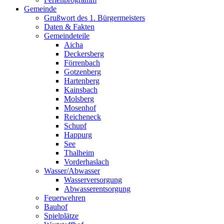
Gemeinde
Grußwort des 1. Bürgermeisters
Daten & Fakten
Gemeindeteile
Aicha
Deckersberg
Förrenbach
Gotzenberg
Hartenberg
Kainsbach
Molsberg
Mosenhof
Reicheneck
Schupf
Happurg
See
Thalheim
Vorderhaslach
Wasser/Abwasser
Wasserversorgung
Abwasserentsorgung
Feuerwehren
Bauhof
Spielplätze