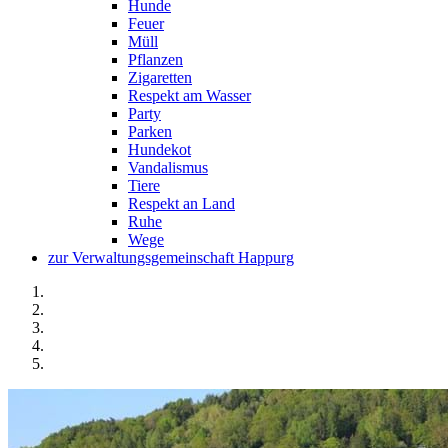
Hunde
Feuer
Müll
Pflanzen
Zigaretten
Respekt am Wasser
Party
Parken
Hundekot
Vandalismus
Tiere
Respekt an Land
Ruhe
Wege
zur Verwaltungsgemeinschaft Happurg