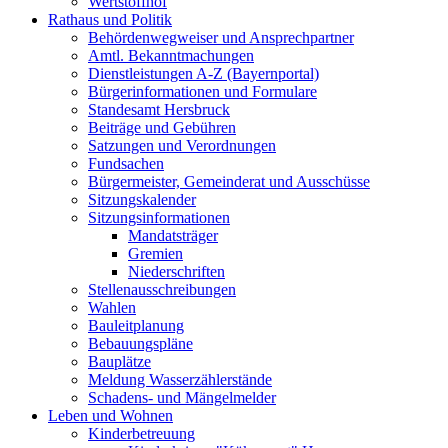
Wertstoffhof
Rathaus und Politik
Behördenwegweiser und Ansprechpartner
Amtl. Bekanntmachungen
Dienstleistungen A-Z (Bayernportal)
Bürgerinformationen und Formulare
Standesamt Hersbruck
Beiträge und Gebühren
Satzungen und Verordnungen
Fundsachen
Bürgermeister, Gemeinderat und Ausschüsse
Sitzungskalender
Sitzungsinformationen
Mandatsträger
Gremien
Niederschriften
Stellenausschreibungen
Wahlen
Bauleitplanung
Bebauungspläne
Bauplätze
Meldung Wasserzählerstände
Schadens- und Mängelmelder
Leben und Wohnen
Kinderbetreuung