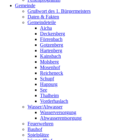
Gemeinde
Grußwort des 1. Bürgermeisters
Daten & Fakten
Gemeindeteile
Aicha
Deckersberg
Förrenbach
Gotzenberg
Hartenberg
Kainsbach
Molsberg
Mosenhof
Reicheneck
Schupf
Happurg
See
Thalheim
Vorderhaslach
Wasser/Abwasser
Wasserversorgung
Abwasserentsorgung
Feuerwehren
Bauhof
Spielplätze