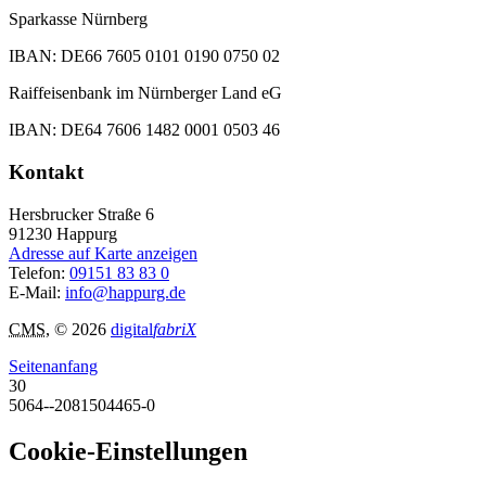
Sparkasse Nürnberg
IBAN: DE66 7605 0101 0190 0750 02
Raiffeisenbank im Nürnberger Land eG
IBAN: DE64 7606 1482 0001 0503 46
Kontakt
Hersbrucker Straße 6
91230
Happurg
Adresse auf Karte anzeigen
Telefon:
09151 83 83 0
E-Mail:
info@happurg.de
CMS
, © 2026
digital
fabriX
Seitenanfang
30
5064--2081504465-0
Cookie-Einstellungen