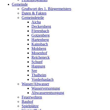
Gemeinde
Grußwort des 1. Bürgermeisters
Daten & Fakten
Gemeindeteile
Aicha
Deckersberg
Förrenbach
Gotzenberg
Hartenberg
Kainsbach
Molsberg
Mosenhof
Reicheneck
Schupf
Happurg
See
Thalheim
Vorderhaslach
Wasser/Abwasser
Wasserversorgung
Abwasserentsorgung
Feuerwehren
Bauhof
Spielplätze