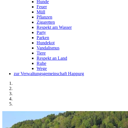
Hunde
Feuer
Müll
Pflanzen
Zigaretten
Respekt am Wasser
Party
Parken
Hundekot
Vandalismus
Tiere
Respekt an Land
Ruhe
Wege
zur Verwaltungsgemeinschaft Happurg