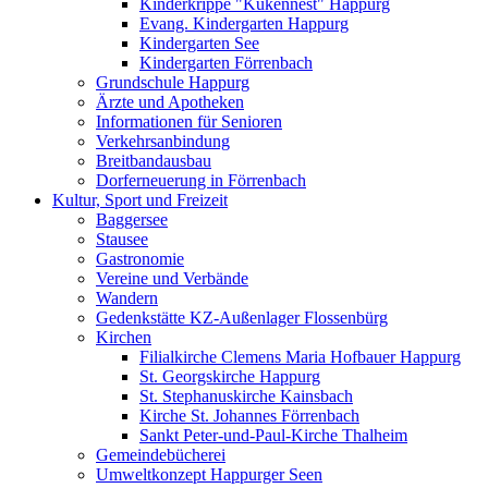
Kinderkrippe "Kükennest" Happurg
Evang. Kindergarten Happurg
Kindergarten See
Kindergarten Förrenbach
Grundschule Happurg
Ärzte und Apotheken
Informationen für Senioren
Verkehrsanbindung
Breitbandausbau
Dorferneuerung in Förrenbach
Kultur, Sport und Freizeit
Baggersee
Stausee
Gastronomie
Vereine und Verbände
Wandern
Gedenkstätte KZ-Außenlager Flossenbürg
Kirchen
Filialkirche Clemens Maria Hofbauer Happurg
St. Georgskirche Happurg
St. Stephanuskirche Kainsbach
Kirche St. Johannes Förrenbach
Sankt Peter-und-Paul-Kirche Thalheim
Gemeindebücherei
Umweltkonzept Happurger Seen