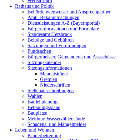
Wertstoffhof
Rathaus und Politik
Behördenwegweiser und Ansprechpartner
Amtl. Bekanntmachungen
Dienstleistungen A-Z (Bayernportal)
Bürgerinformationen und Formulare
Standesamt Hersbruck
Beiträge und Gebühren
Satzungen und Verordnungen
Fundsachen
Bürgermeister, Gemeinderat und Ausschüsse
Sitzungskalender
Sitzungsinformationen
Mandatsträger
Gremien
Niederschriften
Stellenausschreibungen
Wahlen
Bauleitplanung
Bebauungspläne
Bauplätze
Meldung Wasserzählerstände
Schadens- und Mängelmelder
Leben und Wohnen
Kinderbetreuung