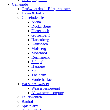
Gemeinde
Grußwort des 1. Bürgermeisters
Daten & Fakten
Gemeindeteile
Aicha
Deckersberg
Förrenbach
Gotzenberg
Hartenberg
Kainsbach
Molsberg
Mosenhof
Reicheneck
Schupf
Happurg
See
Thalheim
Vorderhaslach
Wasser/Abwasser
Wasserversorgung
Abwasserentsorgung
Feuerwehren
Bauhof
Spielplätze