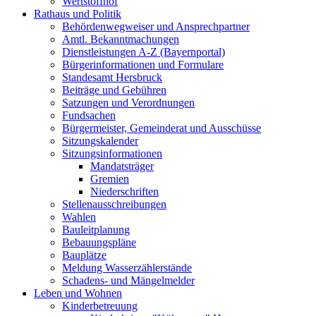
Wertstoffhof
Rathaus und Politik
Behördenwegweiser und Ansprechpartner
Amtl. Bekanntmachungen
Dienstleistungen A-Z (Bayernportal)
Bürgerinformationen und Formulare
Standesamt Hersbruck
Beiträge und Gebühren
Satzungen und Verordnungen
Fundsachen
Bürgermeister, Gemeinderat und Ausschüsse
Sitzungskalender
Sitzungsinformationen
Mandatsträger
Gremien
Niederschriften
Stellenausschreibungen
Wahlen
Bauleitplanung
Bebauungspläne
Bauplätze
Meldung Wasserzählerstände
Schadens- und Mängelmelder
Leben und Wohnen
Kinderbetreuung