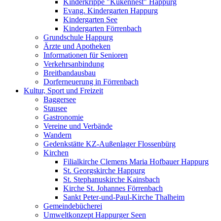
Kinderkrippe "Kükennest" Happurg
Evang. Kindergarten Happurg
Kindergarten See
Kindergarten Förrenbach
Grundschule Happurg
Ärzte und Apotheken
Informationen für Senioren
Verkehrsanbindung
Breitbandausbau
Dorferneuerung in Förrenbach
Kultur, Sport und Freizeit
Baggersee
Stausee
Gastronomie
Vereine und Verbände
Wandern
Gedenkstätte KZ-Außenlager Flossenbürg
Kirchen
Filialkirche Clemens Maria Hofbauer Happurg
St. Georgskirche Happurg
St. Stephanuskirche Kainsbach
Kirche St. Johannes Förrenbach
Sankt Peter-und-Paul-Kirche Thalheim
Gemeindebücherei
Umweltkonzept Happurger Seen