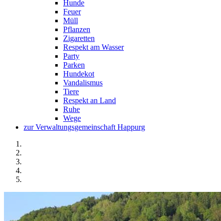
Hunde
Feuer
Müll
Pflanzen
Zigaretten
Respekt am Wasser
Party
Parken
Hundekot
Vandalismus
Tiere
Respekt an Land
Ruhe
Wege
zur Verwaltungsgemeinschaft Happurg