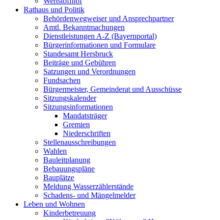
Wertstoffhof
Rathaus und Politik
Behördenwegweiser und Ansprechpartner
Amtl. Bekanntmachungen
Dienstleistungen A-Z (Bayernportal)
Bürgerinformationen und Formulare
Standesamt Hersbruck
Beiträge und Gebühren
Satzungen und Verordnungen
Fundsachen
Bürgermeister, Gemeinderat und Ausschüsse
Sitzungskalender
Sitzungsinformationen
Mandatsträger
Gremien
Niederschriften
Stellenausschreibungen
Wahlen
Bauleitplanung
Bebauungspläne
Bauplätze
Meldung Wasserzählerstände
Schadens- und Mängelmelder
Leben und Wohnen
Kinderbetreuung