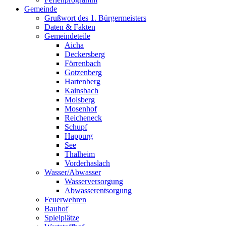
Gemeinde
Grußwort des 1. Bürgermeisters
Daten & Fakten
Gemeindeteile
Aicha
Deckersberg
Förrenbach
Gotzenberg
Hartenberg
Kainsbach
Molsberg
Mosenhof
Reicheneck
Schupf
Happurg
See
Thalheim
Vorderhaslach
Wasser/Abwasser
Wasserversorgung
Abwasserentsorgung
Feuerwehren
Bauhof
Spielplätze