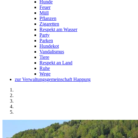
Hunde
Feuer
Müll
Pflanzen
Zigaretten
Respekt am Wasser
Party
Parken
Hundekot
Vandalismus
Tiere
Respekt an Land
Ruhe
Wege
zur Verwaltungsgemeinschaft Happurg