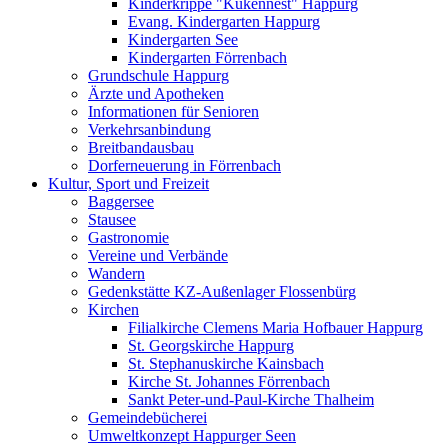
Kinderkrippe "Kükennest" Happurg
Evang. Kindergarten Happurg
Kindergarten See
Kindergarten Förrenbach
Grundschule Happurg
Ärzte und Apotheken
Informationen für Senioren
Verkehrsanbindung
Breitbandausbau
Dorferneuerung in Förrenbach
Kultur, Sport und Freizeit
Baggersee
Stausee
Gastronomie
Vereine und Verbände
Wandern
Gedenkstätte KZ-Außenlager Flossenbürg
Kirchen
Filialkirche Clemens Maria Hofbauer Happurg
St. Georgskirche Happurg
St. Stephanuskirche Kainsbach
Kirche St. Johannes Förrenbach
Sankt Peter-und-Paul-Kirche Thalheim
Gemeindebücherei
Umweltkonzept Happurger Seen