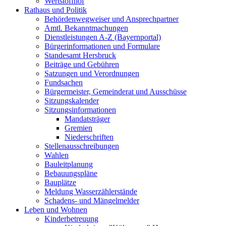
Wertstoffhof
Rathaus und Politik
Behördenwegweiser und Ansprechpartner
Amtl. Bekanntmachungen
Dienstleistungen A-Z (Bayernportal)
Bürgerinformationen und Formulare
Standesamt Hersbruck
Beiträge und Gebühren
Satzungen und Verordnungen
Fundsachen
Bürgermeister, Gemeinderat und Ausschüsse
Sitzungskalender
Sitzungsinformationen
Mandatsträger
Gremien
Niederschriften
Stellenausschreibungen
Wahlen
Bauleitplanung
Bebauungspläne
Bauplätze
Meldung Wasserzählerstände
Schadens- und Mängelmelder
Leben und Wohnen
Kinderbetreuung