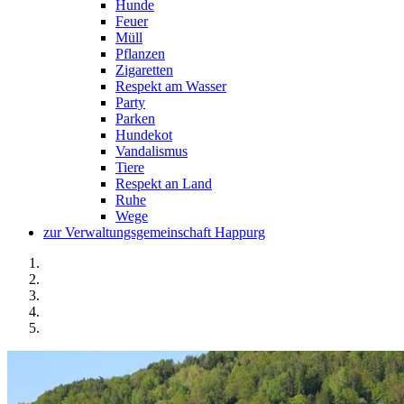
Hunde
Feuer
Müll
Pflanzen
Zigaretten
Respekt am Wasser
Party
Parken
Hundekot
Vandalismus
Tiere
Respekt an Land
Ruhe
Wege
zur Verwaltungsgemeinschaft Happurg