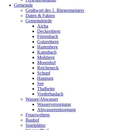
Gemeinde
Grußwort des 1. Bürgermeisters
Daten & Fakten
Gemeindeteile
Aicha
Deckersberg
Förrenbach
Gotzenberg
Hartenberg
Kainsbach
Molsberg
Mosenhof
Reicheneck
Schupf
Happurg
See
Thalheim
Vorderhaslach
Wasser/Abwasser
Wasserversorgung
Abwasserentsorgung
Feuerwehren
Bauhof
Spielplätze