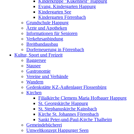
Kinderkrippe "Kükennest" Happurg
Evang. Kindergarten Happurg
Kindergarten See
Kindergarten Förrenbach
Grundschule Happurg
Ärzte und Apotheken
Informationen für Senioren
Verkehrsanbindung
Breitbandausbau
Dorferneuerung in Förrenbach
Kultur, Sport und Freizeit
Baggersee
Stausee
Gastronomie
Vereine und Verbände
Wandern
Gedenkstätte KZ-Außenlager Flossenbürg
Kirchen
Filialkirche Clemens Maria Hofbauer Happurg
St. Georgskirche Happurg
St. Stephanuskirche Kainsbach
Kirche St. Johannes Förrenbach
Sankt Peter-und-Paul-Kirche Thalheim
Gemeindebücherei
Umweltkonzept Happurger Seen