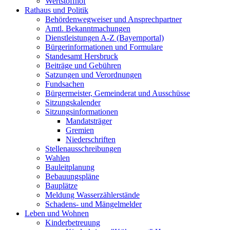
Wertstoffhof
Rathaus und Politik
Behördenwegweiser und Ansprechpartner
Amtl. Bekanntmachungen
Dienstleistungen A-Z (Bayernportal)
Bürgerinformationen und Formulare
Standesamt Hersbruck
Beiträge und Gebühren
Satzungen und Verordnungen
Fundsachen
Bürgermeister, Gemeinderat und Ausschüsse
Sitzungskalender
Sitzungsinformationen
Mandatsträger
Gremien
Niederschriften
Stellenausschreibungen
Wahlen
Bauleitplanung
Bebauungspläne
Bauplätze
Meldung Wasserzählerstände
Schadens- und Mängelmelder
Leben und Wohnen
Kinderbetreuung