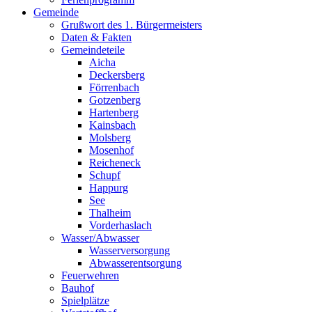
Gemeinde
Grußwort des 1. Bürgermeisters
Daten & Fakten
Gemeindeteile
Aicha
Deckersberg
Förrenbach
Gotzenberg
Hartenberg
Kainsbach
Molsberg
Mosenhof
Reicheneck
Schupf
Happurg
See
Thalheim
Vorderhaslach
Wasser/Abwasser
Wasserversorgung
Abwasserentsorgung
Feuerwehren
Bauhof
Spielplätze