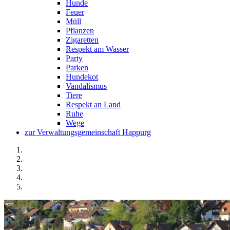
Hunde
Feuer
Müll
Pflanzen
Zigaretten
Respekt am Wasser
Party
Parken
Hundekot
Vandalismus
Tiere
Respekt an Land
Ruhe
Wege
zur Verwaltungsgemeinschaft Happurg