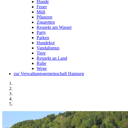
Hunde
Feuer
Müll
Pflanzen
Zigaretten
Respekt am Wasser
Party
Parken
Hundekot
Vandalismus
Tiere
Respekt an Land
Ruhe
Wege
zur Verwaltungsgemeinschaft Happurg