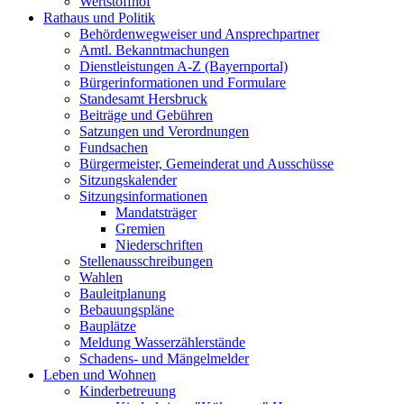
Wertstoffhof
Rathaus und Politik
Behördenwegweiser und Ansprechpartner
Amtl. Bekanntmachungen
Dienstleistungen A-Z (Bayernportal)
Bürgerinformationen und Formulare
Standesamt Hersbruck
Beiträge und Gebühren
Satzungen und Verordnungen
Fundsachen
Bürgermeister, Gemeinderat und Ausschüsse
Sitzungskalender
Sitzungsinformationen
Mandatsträger
Gremien
Niederschriften
Stellenausschreibungen
Wahlen
Bauleitplanung
Bebauungspläne
Bauplätze
Meldung Wasserzählerstände
Schadens- und Mängelmelder
Leben und Wohnen
Kinderbetreuung