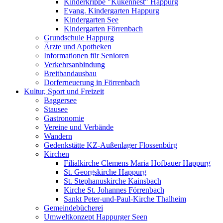
Kinderkrippe "Kükennest" Happurg
Evang. Kindergarten Happurg
Kindergarten See
Kindergarten Förrenbach
Grundschule Happurg
Ärzte und Apotheken
Informationen für Senioren
Verkehrsanbindung
Breitbandausbau
Dorferneuerung in Förrenbach
Kultur, Sport und Freizeit
Baggersee
Stausee
Gastronomie
Vereine und Verbände
Wandern
Gedenkstätte KZ-Außenlager Flossenbürg
Kirchen
Filialkirche Clemens Maria Hofbauer Happurg
St. Georgskirche Happurg
St. Stephanuskirche Kainsbach
Kirche St. Johannes Förrenbach
Sankt Peter-und-Paul-Kirche Thalheim
Gemeindebücherei
Umweltkonzept Happurger Seen