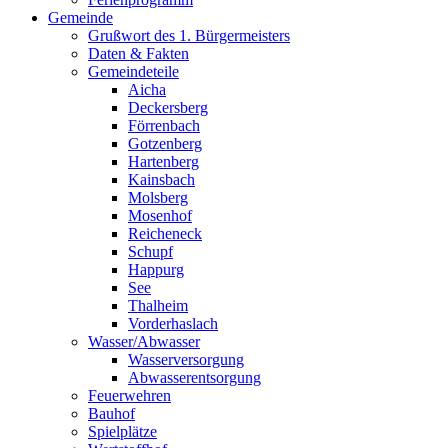
Gemeinde
Grußwort des 1. Bürgermeisters
Daten & Fakten
Gemeindeteile
Aicha
Deckersberg
Förrenbach
Gotzenberg
Hartenberg
Kainsbach
Molsberg
Mosenhof
Reicheneck
Schupf
Happurg
See
Thalheim
Vorderhaslach
Wasser/Abwasser
Wasserversorgung
Abwasserentsorgung
Feuerwehren
Bauhof
Spielplätze