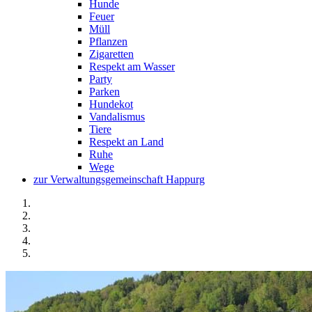
Hunde
Feuer
Müll
Pflanzen
Zigaretten
Respekt am Wasser
Party
Parken
Hundekot
Vandalismus
Tiere
Respekt an Land
Ruhe
Wege
zur Verwaltungsgemeinschaft Happurg