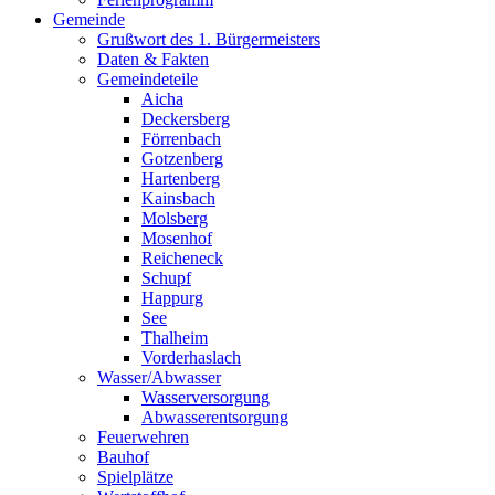
Gemeinde
Grußwort des 1. Bürgermeisters
Daten & Fakten
Gemeindeteile
Aicha
Deckersberg
Förrenbach
Gotzenberg
Hartenberg
Kainsbach
Molsberg
Mosenhof
Reicheneck
Schupf
Happurg
See
Thalheim
Vorderhaslach
Wasser/Abwasser
Wasserversorgung
Abwasserentsorgung
Feuerwehren
Bauhof
Spielplätze