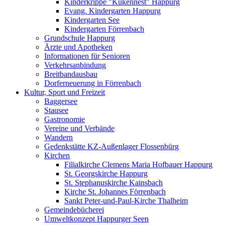
Kinderkrippe "Kükennest" Happurg
Evang. Kindergarten Happurg
Kindergarten See
Kindergarten Förrenbach
Grundschule Happurg
Ärzte und Apotheken
Informationen für Senioren
Verkehrsanbindung
Breitbandausbau
Dorferneuerung in Förrenbach
Kultur, Sport und Freizeit
Baggersee
Stausee
Gastronomie
Vereine und Verbände
Wandern
Gedenkstätte KZ-Außenlager Flossenbürg
Kirchen
Filialkirche Clemens Maria Hofbauer Happurg
St. Georgskirche Happurg
St. Stephanuskirche Kainsbach
Kirche St. Johannes Förrenbach
Sankt Peter-und-Paul-Kirche Thalheim
Gemeindebücherei
Umweltkonzept Happurger Seen