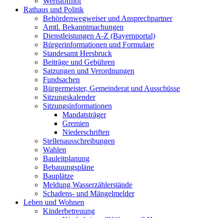
Wertstoffhof
Rathaus und Politik
Behördenwegweiser und Ansprechpartner
Amtl. Bekanntmachungen
Dienstleistungen A-Z (Bayernportal)
Bürgerinformationen und Formulare
Standesamt Hersbruck
Beiträge und Gebühren
Satzungen und Verordnungen
Fundsachen
Bürgermeister, Gemeinderat und Ausschüsse
Sitzungskalender
Sitzungsinformationen
Mandatsträger
Gremien
Niederschriften
Stellenausschreibungen
Wahlen
Bauleitplanung
Bebauungspläne
Bauplätze
Meldung Wasserzählerstände
Schadens- und Mängelmelder
Leben und Wohnen
Kinderbetreuung