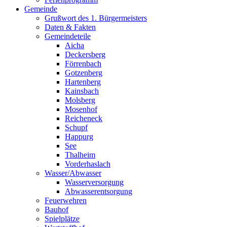
Gemeinde
Grußwort des 1. Bürgermeisters
Daten & Fakten
Gemeindeteile
Aicha
Deckersberg
Förrenbach
Gotzenberg
Hartenberg
Kainsbach
Molsberg
Mosenhof
Reicheneck
Schupf
Happurg
See
Thalheim
Vorderhaslach
Wasser/Abwasser
Wasserversorgung
Abwasserentsorgung
Feuerwehren
Bauhof
Spielplätze