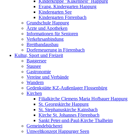
Kinderkrippe "Kükennest" Happurg
Evang. Kindergarten Happurg
Kindergarten See
Kindergarten Förrenbach
Grundschule Happurg
Ärzte und Apotheken
Informationen für Senioren
Verkehrsanbindung
Breitbandausbau
Dorferneuerung in Förrenbach
Kultur, Sport und Freizeit
Baggersee
Stausee
Gastronomie
Vereine und Verbände
Wandern
Gedenkstätte KZ-Außenlager Flossenbürg
Kirchen
Filialkirche Clemens Maria Hofbauer Happurg
St. Georgskirche Happurg
St. Stephanuskirche Kainsbach
Kirche St. Johannes Förrenbach
Sankt Peter-und-Paul-Kirche Thalheim
Gemeindebücherei
Umweltkonzept Happurger Seen