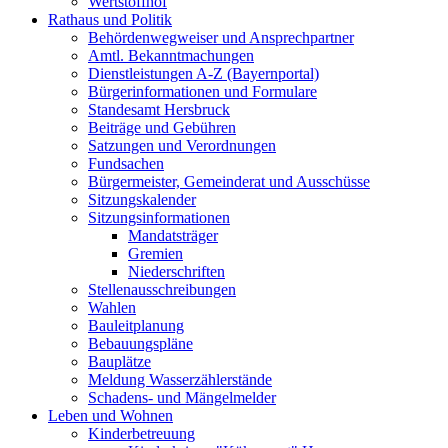
Wertstoffhof
Rathaus und Politik
Behördenwegweiser und Ansprechpartner
Amtl. Bekanntmachungen
Dienstleistungen A-Z (Bayernportal)
Bürgerinformationen und Formulare
Standesamt Hersbruck
Beiträge und Gebühren
Satzungen und Verordnungen
Fundsachen
Bürgermeister, Gemeinderat und Ausschüsse
Sitzungskalender
Sitzungsinformationen
Mandatsträger
Gremien
Niederschriften
Stellenausschreibungen
Wahlen
Bauleitplanung
Bebauungspläne
Bauplätze
Meldung Wasserzählerstände
Schadens- und Mängelmelder
Leben und Wohnen
Kinderbetreuung