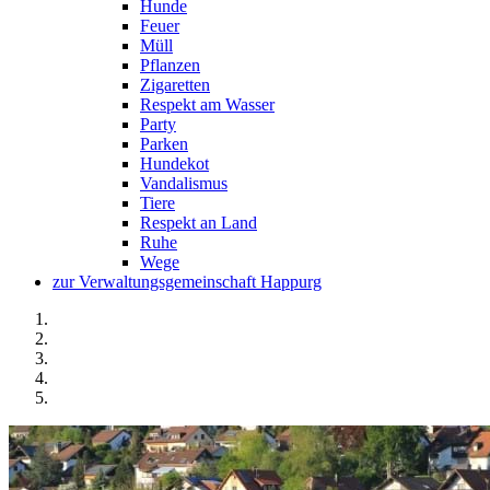
Hunde
Feuer
Müll
Pflanzen
Zigaretten
Respekt am Wasser
Party
Parken
Hundekot
Vandalismus
Tiere
Respekt an Land
Ruhe
Wege
zur Verwaltungsgemeinschaft Happurg