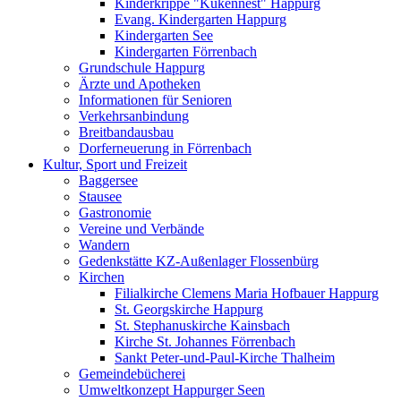
Kinderkrippe "Kükennest" Happurg
Evang. Kindergarten Happurg
Kindergarten See
Kindergarten Förrenbach
Grundschule Happurg
Ärzte und Apotheken
Informationen für Senioren
Verkehrsanbindung
Breitbandausbau
Dorferneuerung in Förrenbach
Kultur, Sport und Freizeit
Baggersee
Stausee
Gastronomie
Vereine und Verbände
Wandern
Gedenkstätte KZ-Außenlager Flossenbürg
Kirchen
Filialkirche Clemens Maria Hofbauer Happurg
St. Georgskirche Happurg
St. Stephanuskirche Kainsbach
Kirche St. Johannes Förrenbach
Sankt Peter-und-Paul-Kirche Thalheim
Gemeindebücherei
Umweltkonzept Happurger Seen