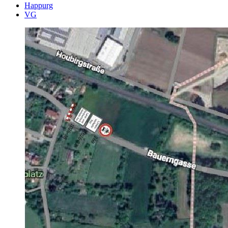
Happurg
VG