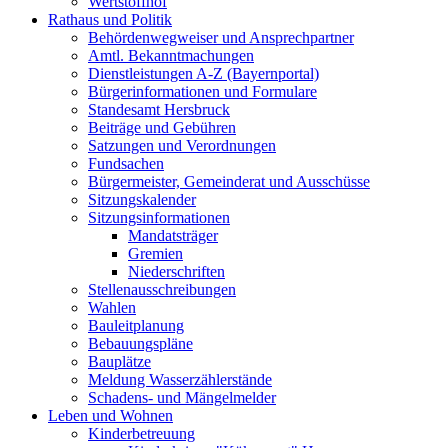
Wertstoffhof
Rathaus und Politik
Behördenwegweiser und Ansprechpartner
Amtl. Bekanntmachungen
Dienstleistungen A-Z (Bayernportal)
Bürgerinformationen und Formulare
Standesamt Hersbruck
Beiträge und Gebühren
Satzungen und Verordnungen
Fundsachen
Bürgermeister, Gemeinderat und Ausschüsse
Sitzungskalender
Sitzungsinformationen
Mandatsträger
Gremien
Niederschriften
Stellenausschreibungen
Wahlen
Bauleitplanung
Bebauungspläne
Bauplätze
Meldung Wasserzählerstände
Schadens- und Mängelmelder
Leben und Wohnen
Kinderbetreuung