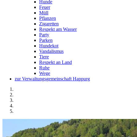
Hunde
Feuer
Müll
Pflanzen
Zigaretten
Respekt am Wasser
Party
Parken
Hundekot
Vandalismus
Tiere
Respekt an Land
Ruhe
Wege
zur Verwaltungsgemeinschaft Happurg