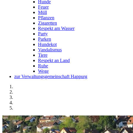
Hunde
Feuer
Müll
Pflanzen
Zigaretten
Respekt am Wasser
Party
Parken
Hundekot
Vandalismus
Tiere
Respekt an Land
Ruhe
Wege
zur Verwaltungsgemeinschaft Happurg