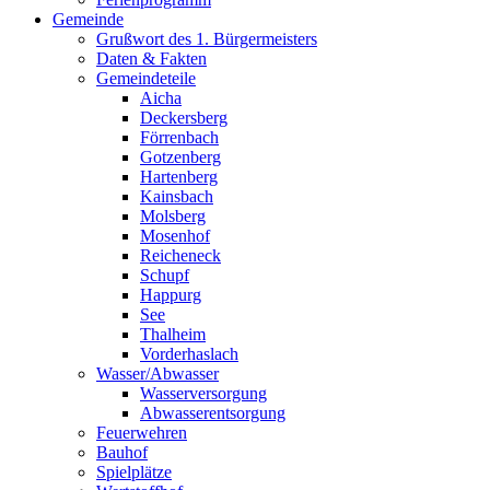
Gemeinde
Grußwort des 1. Bürgermeisters
Daten & Fakten
Gemeindeteile
Aicha
Deckersberg
Förrenbach
Gotzenberg
Hartenberg
Kainsbach
Molsberg
Mosenhof
Reicheneck
Schupf
Happurg
See
Thalheim
Vorderhaslach
Wasser/Abwasser
Wasserversorgung
Abwasserentsorgung
Feuerwehren
Bauhof
Spielplätze