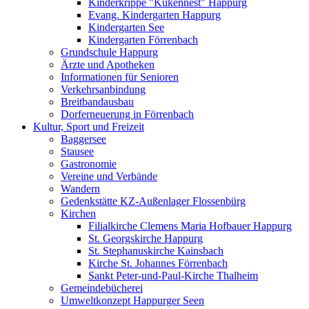
Kinderkrippe "Kükennest" Happurg
Evang. Kindergarten Happurg
Kindergarten See
Kindergarten Förrenbach
Grundschule Happurg
Ärzte und Apotheken
Informationen für Senioren
Verkehrsanbindung
Breitbandausbau
Dorferneuerung in Förrenbach
Kultur, Sport und Freizeit
Baggersee
Stausee
Gastronomie
Vereine und Verbände
Wandern
Gedenkstätte KZ-Außenlager Flossenbürg
Kirchen
Filialkirche Clemens Maria Hofbauer Happurg
St. Georgskirche Happurg
St. Stephanuskirche Kainsbach
Kirche St. Johannes Förrenbach
Sankt Peter-und-Paul-Kirche Thalheim
Gemeindebücherei
Umweltkonzept Happurger Seen