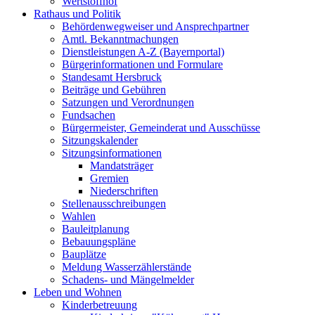
Wertstoffhof
Rathaus und Politik
Behördenwegweiser und Ansprechpartner
Amtl. Bekanntmachungen
Dienstleistungen A-Z (Bayernportal)
Bürgerinformationen und Formulare
Standesamt Hersbruck
Beiträge und Gebühren
Satzungen und Verordnungen
Fundsachen
Bürgermeister, Gemeinderat und Ausschüsse
Sitzungskalender
Sitzungsinformationen
Mandatsträger
Gremien
Niederschriften
Stellenausschreibungen
Wahlen
Bauleitplanung
Bebauungspläne
Bauplätze
Meldung Wasserzählerstände
Schadens- und Mängelmelder
Leben und Wohnen
Kinderbetreuung