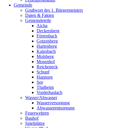
Gemeinde
Grußwort des 1. Bürgermeisters
Daten & Fakten
Gemeindeteile
Aicha
Deckersberg
Förrenbach
Gotzenberg
Hartenberg
Kainsbach
Molsberg
Mosenhof
Reicheneck
Schupf
Happurg
See
Thalheim
Vorderhaslach
Wasser/Abwasser
Wasserversorgung
Abwasserentsorgung
Feuerwehren
Bauhof
Spielplätze