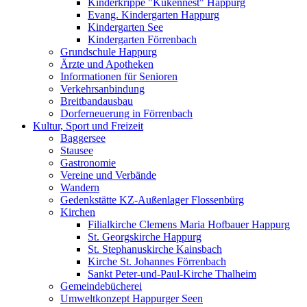
Kinderkrippe "Kükennest" Happurg
Evang. Kindergarten Happurg
Kindergarten See
Kindergarten Förrenbach
Grundschule Happurg
Ärzte und Apotheken
Informationen für Senioren
Verkehrsanbindung
Breitbandausbau
Dorferneuerung in Förrenbach
Kultur, Sport und Freizeit
Baggersee
Stausee
Gastronomie
Vereine und Verbände
Wandern
Gedenkstätte KZ-Außenlager Flossenbürg
Kirchen
Filialkirche Clemens Maria Hofbauer Happurg
St. Georgskirche Happurg
St. Stephanuskirche Kainsbach
Kirche St. Johannes Förrenbach
Sankt Peter-und-Paul-Kirche Thalheim
Gemeindebücherei
Umweltkonzept Happurger Seen