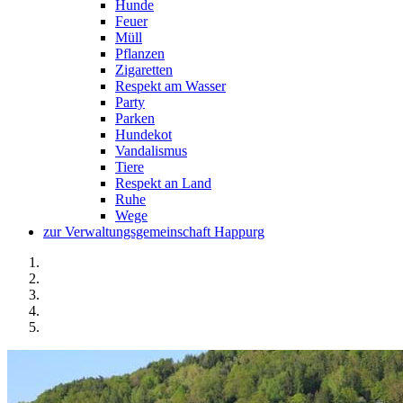
Hunde
Feuer
Müll
Pflanzen
Zigaretten
Respekt am Wasser
Party
Parken
Hundekot
Vandalismus
Tiere
Respekt an Land
Ruhe
Wege
zur Verwaltungsgemeinschaft Happurg