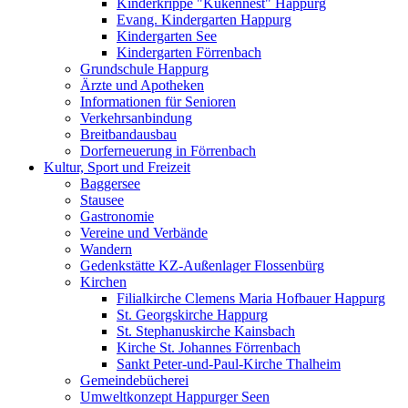
Kinderkrippe "Kükennest" Happurg
Evang. Kindergarten Happurg
Kindergarten See
Kindergarten Förrenbach
Grundschule Happurg
Ärzte und Apotheken
Informationen für Senioren
Verkehrsanbindung
Breitbandausbau
Dorferneuerung in Förrenbach
Kultur, Sport und Freizeit
Baggersee
Stausee
Gastronomie
Vereine und Verbände
Wandern
Gedenkstätte KZ-Außenlager Flossenbürg
Kirchen
Filialkirche Clemens Maria Hofbauer Happurg
St. Georgskirche Happurg
St. Stephanuskirche Kainsbach
Kirche St. Johannes Förrenbach
Sankt Peter-und-Paul-Kirche Thalheim
Gemeindebücherei
Umweltkonzept Happurger Seen