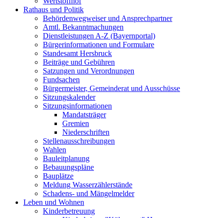
Wertstoffhof
Rathaus und Politik
Behördenwegweiser und Ansprechpartner
Amtl. Bekanntmachungen
Dienstleistungen A-Z (Bayernportal)
Bürgerinformationen und Formulare
Standesamt Hersbruck
Beiträge und Gebühren
Satzungen und Verordnungen
Fundsachen
Bürgermeister, Gemeinderat und Ausschüsse
Sitzungskalender
Sitzungsinformationen
Mandatsträger
Gremien
Niederschriften
Stellenausschreibungen
Wahlen
Bauleitplanung
Bebauungspläne
Bauplätze
Meldung Wasserzählerstände
Schadens- und Mängelmelder
Leben und Wohnen
Kinderbetreuung