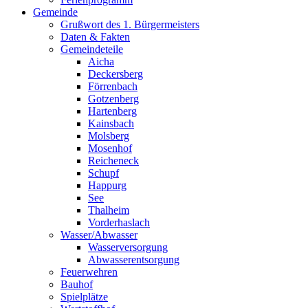
Gemeinde
Grußwort des 1. Bürgermeisters
Daten & Fakten
Gemeindeteile
Aicha
Deckersberg
Förrenbach
Gotzenberg
Hartenberg
Kainsbach
Molsberg
Mosenhof
Reicheneck
Schupf
Happurg
See
Thalheim
Vorderhaslach
Wasser/Abwasser
Wasserversorgung
Abwasserentsorgung
Feuerwehren
Bauhof
Spielplätze