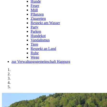
Hunde
Feuer
Müll
Pflanzen
Zigaretten
Respekt am Wasser
Party
Parken
Hundekot
Vandalismus
Tiere
Respekt an Land
Ruhe
Wege
zur Verwaltungsgemeinschaft Happurg