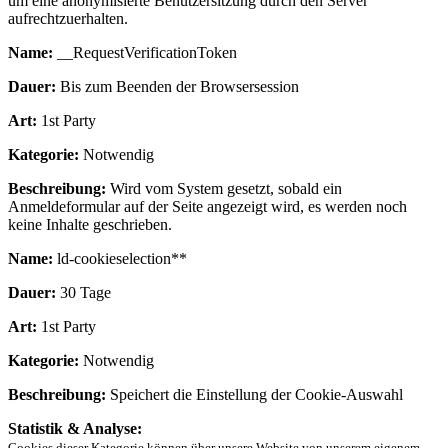
um eine anonymisierte Benutzersitzung durch den Server
aufrechtzuerhalten.
Name:
__RequestVerificationToken
Dauer:
Bis zum Beenden der Browsersession
Art:
1st Party
Kategorie:
Notwendig
Beschreibung:
Wird vom System gesetzt, sobald ein
Anmeldeformular auf der Seite angezeigt wird, es werden noch
keine Inhalte geschrieben.
Name:
ld-cookieselection**
Dauer:
30 Tage
Art:
1st Party
Kategorie:
Notwendig
Beschreibung:
Speichert die Einstellung der Cookie-Auswahl
Statistik & Analyse:
Cookies dieser Kategorie können über unsere Website von unserem eigenem