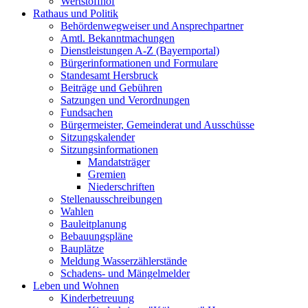
Wertstoffhof
Rathaus und Politik
Behördenwegweiser und Ansprechpartner
Amtl. Bekanntmachungen
Dienstleistungen A-Z (Bayernportal)
Bürgerinformationen und Formulare
Standesamt Hersbruck
Beiträge und Gebühren
Satzungen und Verordnungen
Fundsachen
Bürgermeister, Gemeinderat und Ausschüsse
Sitzungskalender
Sitzungsinformationen
Mandatsträger
Gremien
Niederschriften
Stellenausschreibungen
Wahlen
Bauleitplanung
Bebauungspläne
Bauplätze
Meldung Wasserzählerstände
Schadens- und Mängelmelder
Leben und Wohnen
Kinderbetreuung