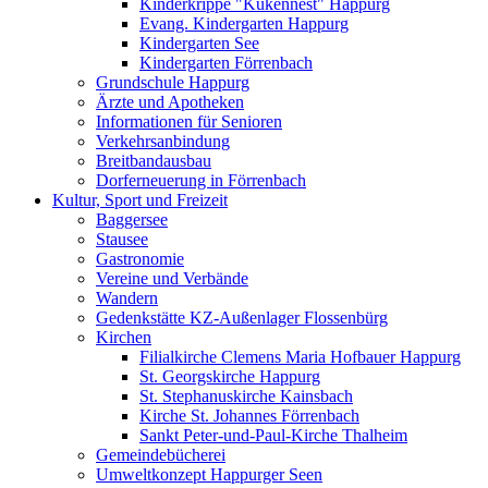
Kinderkrippe "Kükennest" Happurg
Evang. Kindergarten Happurg
Kindergarten See
Kindergarten Förrenbach
Grundschule Happurg
Ärzte und Apotheken
Informationen für Senioren
Verkehrsanbindung
Breitbandausbau
Dorferneuerung in Förrenbach
Kultur, Sport und Freizeit
Baggersee
Stausee
Gastronomie
Vereine und Verbände
Wandern
Gedenkstätte KZ-Außenlager Flossenbürg
Kirchen
Filialkirche Clemens Maria Hofbauer Happurg
St. Georgskirche Happurg
St. Stephanuskirche Kainsbach
Kirche St. Johannes Förrenbach
Sankt Peter-und-Paul-Kirche Thalheim
Gemeindebücherei
Umweltkonzept Happurger Seen