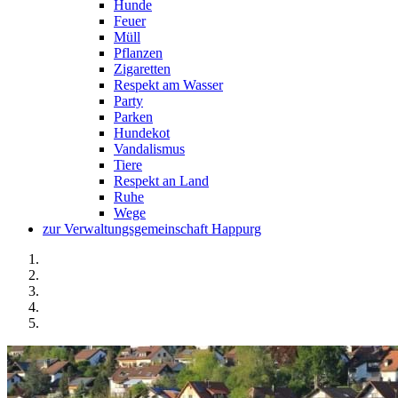
Hunde
Feuer
Müll
Pflanzen
Zigaretten
Respekt am Wasser
Party
Parken
Hundekot
Vandalismus
Tiere
Respekt an Land
Ruhe
Wege
zur Verwaltungsgemeinschaft Happurg