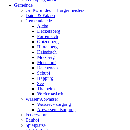
Gemeinde
Grußwort des 1. Bürgermeisters
Daten & Fakten
Gemeindeteile
Aicha
Deckersberg
Förrenbach
Gotzenberg
Hartenberg
Kainsbach
Molsberg
Mosenhof
Reicheneck
Schupf
Happurg
See
Thalheim
Vorderhaslach
Wasser/Abwasser
Wasserversorgung
Abwasserentsorgung
Feuerwehren
Bauhof
Spielplätze