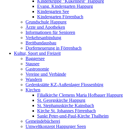
Kinderkrippe "Kükennest" Happurg
Evang. Kindergarten Happurg
Kindergarten See
Kindergarten Förrenbach
Grundschule Happurg
Ärzte und Apotheken
Informationen für Senioren
Verkehrsanbindung
Breitbandausbau
Dorferneuerung in Förrenbach
Kultur, Sport und Freizeit
Baggersee
Stausee
Gastronomie
Vereine und Verbände
Wandern
Gedenkstätte KZ-Außenlager Flossenbürg
Kirchen
Filialkirche Clemens Maria Hofbauer Happurg
St. Georgskirche Happurg
St. Stephanuskirche Kainsbach
Kirche St. Johannes Förrenbach
Sankt Peter-und-Paul-Kirche Thalheim
Gemeindebücherei
Umweltkonzept Happurger Seen