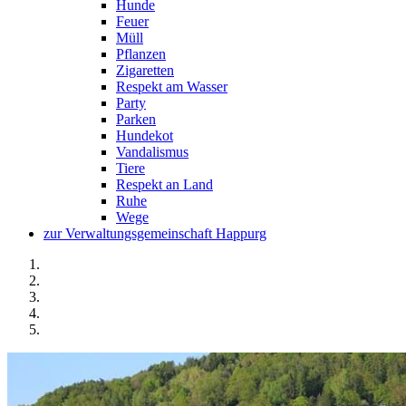
Hunde
Feuer
Müll
Pflanzen
Zigaretten
Respekt am Wasser
Party
Parken
Hundekot
Vandalismus
Tiere
Respekt an Land
Ruhe
Wege
zur Verwaltungsgemeinschaft Happurg