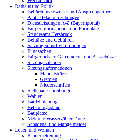
Wertstoffhof
Rathaus und Politik
Behördenwegweiser und Ansprechpartner
Amtl. Bekanntmachungen
Dienstleistungen A-Z (Bayernportal)
Bürgerinformationen und Formulare
Standesamt Hersbruck
Beiträge und Gebühren
Satzungen und Verordnungen
Fundsachen
Bürgermeister, Gemeinderat und Ausschüsse
Sitzungskalender
Sitzungsinformationen
Mandatsträger
Gremien
Niederschriften
Stellenausschreibungen
Wahlen
Bauleitplanung
Bebauungspläne
Bauplätze
Meldung Wasserzählerstände
Schadens- und Mängelmelder
Leben und Wohnen
Kinderbetreuung