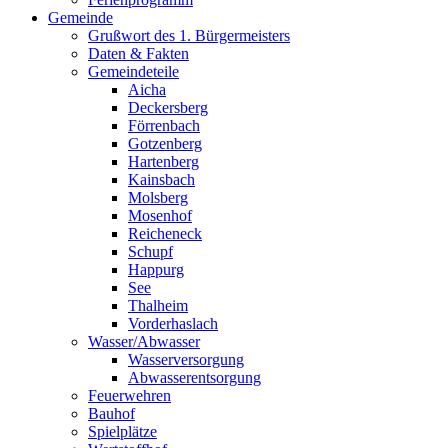
Gemeinde
Grußwort des 1. Bürgermeisters
Daten & Fakten
Gemeindeteile
Aicha
Deckersberg
Förrenbach
Gotzenberg
Hartenberg
Kainsbach
Molsberg
Mosenhof
Reicheneck
Schupf
Happurg
See
Thalheim
Vorderhaslach
Wasser/Abwasser
Wasserversorgung
Abwasserentsorgung
Feuerwehren
Bauhof
Spielplätze