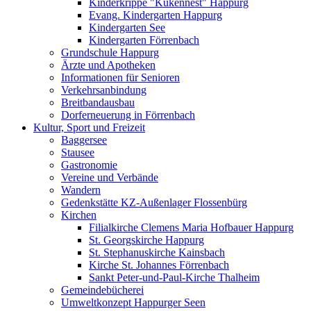
Kinderkrippe "Kükennest" Happurg
Evang. Kindergarten Happurg
Kindergarten See
Kindergarten Förrenbach
Grundschule Happurg
Ärzte und Apotheken
Informationen für Senioren
Verkehrsanbindung
Breitbandausbau
Dorferneuerung in Förrenbach
Kultur, Sport und Freizeit
Baggersee
Stausee
Gastronomie
Vereine und Verbände
Wandern
Gedenkstätte KZ-Außenlager Flossenbürg
Kirchen
Filialkirche Clemens Maria Hofbauer Happurg
St. Georgskirche Happurg
St. Stephanuskirche Kainsbach
Kirche St. Johannes Förrenbach
Sankt Peter-und-Paul-Kirche Thalheim
Gemeindebücherei
Umweltkonzept Happurger Seen