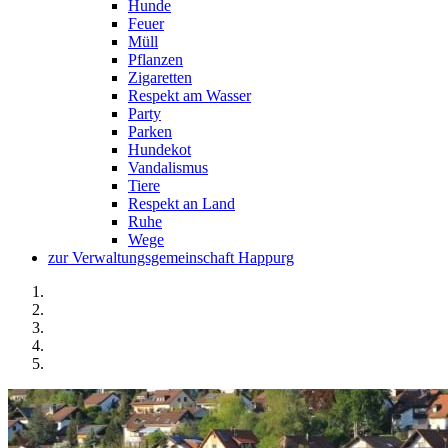
Hunde
Feuer
Müll
Pflanzen
Zigaretten
Respekt am Wasser
Party
Parken
Hundekot
Vandalismus
Tiere
Respekt an Land
Ruhe
Wege
zur Verwaltungsgemeinschaft Happurg