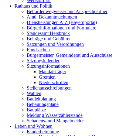
Wertstoffhof
Rathaus und Politik
Behördenwegweiser und Ansprechpartner
Amtl. Bekanntmachungen
Dienstleistungen A-Z (Bayernportal)
Bürgerinformationen und Formulare
Standesamt Hersbruck
Beiträge und Gebühren
Satzungen und Verordnungen
Fundsachen
Bürgermeister, Gemeinderat und Ausschüsse
Sitzungskalender
Sitzungsinformationen
Mandatsträger
Gremien
Niederschriften
Stellenausschreibungen
Wahlen
Bauleitplanung
Bebauungspläne
Bauplätze
Meldung Wasserzählerstände
Schadens- und Mängelmelder
Leben und Wohnen
Kinderbetreuung