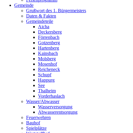
Gemeinde
Grußwort des 1. Bürgermeisters
Daten & Fakten
Gemeindeteile
Aicha
Deckersberg
Förrenbach
Gotzenberg
Hartenberg
Kainsbach
Molsberg
Mosenhof
Reicheneck
Schupf
Happurg
See
Thalheim
Vorderhaslach
Wasser/Abwasser
Wasserversorgung
Abwasserentsorgung
Feuerwehren
Bauhof
Spielplätze