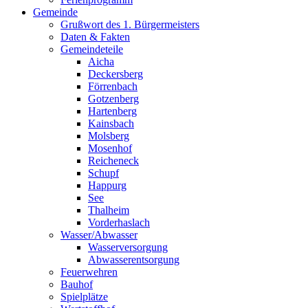
Gemeinde
Grußwort des 1. Bürgermeisters
Daten & Fakten
Gemeindeteile
Aicha
Deckersberg
Förrenbach
Gotzenberg
Hartenberg
Kainsbach
Molsberg
Mosenhof
Reicheneck
Schupf
Happurg
See
Thalheim
Vorderhaslach
Wasser/Abwasser
Wasserversorgung
Abwasserentsorgung
Feuerwehren
Bauhof
Spielplätze