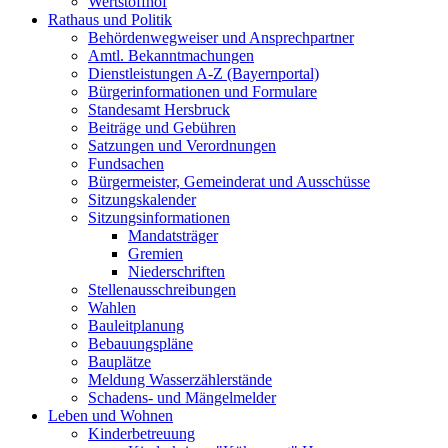
Wertstoffhof
Rathaus und Politik
Behördenwegweiser und Ansprechpartner
Amtl. Bekanntmachungen
Dienstleistungen A-Z (Bayernportal)
Bürgerinformationen und Formulare
Standesamt Hersbruck
Beiträge und Gebühren
Satzungen und Verordnungen
Fundsachen
Bürgermeister, Gemeinderat und Ausschüsse
Sitzungskalender
Sitzungsinformationen
Mandatsträger
Gremien
Niederschriften
Stellenausschreibungen
Wahlen
Bauleitplanung
Bebauungspläne
Bauplätze
Meldung Wasserzählerstände
Schadens- und Mängelmelder
Leben und Wohnen
Kinderbetreuung