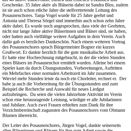
Geschenke. 35 Jahre aktiv als Bläserin dabei ist Sandra Blos, zudem
ist sie auch schon etliche Jahre die stellvertretende Leitung des
Posaunenchores. Tanja Vogel wurde für 25 Jahre geehrt und
Antonia und Theresa Sörgel sind immerhin auch schon zehn Jahre
aktiv dabei. Es wurde noch angesprochen, dass viele der Geehrten,
nicht nur lange Jahre aktive Bläserinnen und Bläser sind, sie haben,
oder hatten auch vielfältige weitere Aufgaben in dem Verein. Auch
dafür gab es herzliches Dankeschön. Nach einem weiteren Vortrag
des Posaunenchores sprach Bürgermeister Bogner ein kurzes
Grußwort. Er dankte herzlich für die gute musikalische Arbeit aus.
Er hatte eine Hochrechnung mitgebracht, in der die vielen Stunden
eines Bläsers im Posaunenchor ermittelt wurden. Alleine bei einem
Spieler kam da durch Übungsstunden, Vorbereitungen, Auftritten
ein Mehrfaches einer normalen Arbeitszeit im Jahr zusammen.
Wieviel mehr Stunden leiste da noch ein Chorleiter, rechnet er. Der
habe ja auch die Vorbereitung für die Übungsstunden und zum
Beispiel die Recherche und Auswahl für neues Liedgut
aufzubringen. Da seien die vielen Jahrzehnte Aktivität im Verein
schon eine herausragende Leistung, würdigte er alle Jubilarinnen
und Jubilare. Auch zwei Frauen erhielten zum Dank für ihre
Verzichtsbereitschaft zugunsten des Posaunenchores vom Obmann
Blumen überreicht.
Der Leiter des Posaunenchores, Jürgen Vogel, dankte seinerseits
allen Bläserinnen und Bläsern für ihre gute Arbeit sowie die