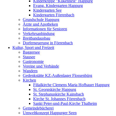
Kinderkrippe "Kükennest" Happurg
Evang. Kindergarten Happurg
Kindergarten See
Kindergarten Förrenbach
Grundschule Happurg
Ärzte und Apotheken
Informationen für Senioren
Verkehrsanbindung
Breitbandausbau
Dorferneuerung in Förrenbach
Kultur, Sport und Freizeit
Baggersee
Stausee
Gastronomie
Vereine und Verbände
Wandern
Gedenkstätte KZ-Außenlager Flossenbürg
Kirchen
Filialkirche Clemens Maria Hofbauer Happurg
St. Georgskirche Happurg
St. Stephanuskirche Kainsbach
Kirche St. Johannes Förrenbach
Sankt Peter-und-Paul-Kirche Thalheim
Gemeindebücherei
Umweltkonzept Happurger Seen