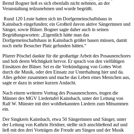
Bernd Bogner ließ es sich ebenfalls nicht nehmen, an der
Veranstaltung teilzunehmen und wurde begrüßt.
Rund 120 Leute hatten sich im Dorfgemeinschaftshaus in
Kainsbach eingefunden; ein Großteil davon aktive Sängerinnen und
Sänger, sowie Bläser. Bogner sagte daher auch in seinen
Begrüßungsworten: „Eigentlich hätte man das
Dorfgemeinschaftshaus in Kainsbach größer bauen müssen, damit
noch mehr Besucher Platz gefunden hätten.“
Pfarrer Pöschel dankte für die großartige Arbeit des Posaunenchores
und hob deren Wichtigkeit hervor. Er sprach von den vielfältigen
Einsätzen der Bläser. Sei es die Verkündigung von Gottes Wort
durch die Musik, oder den Einsatz zur Unterhaltung hier und da.
Alles gehöre zusammen und mache das Leben eines Menschen aus,
sagte er dazu in seiner kurzen Andacht.
Nach einem weiteren Vortrag des Posaunenchores, trugen die
Männer des MGV Liedertafel Kainsbach, unter der Leitung von
Ralf W. Münster mit drei wohlbekannten Liedern zum Mitsummen
ein.
Der Singkreis Kainsbach, etwa 50 Sängerinnen und Sänger, unter
der Leitung von Kathrin Heidner, stellte sich anschließend auf und
ließ mit den drei Vorträgen die Freude am Singen und der Musik