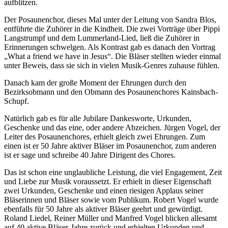
aufblitzen.
Der Posaunenchor, dieses Mal unter der Leitung von Sandra Blos,
entführte die Zuhörer in die Kindheit. Die zwei Vorträge über Pippi
Langstrumpf und dem Lummerland-Lied, ließ die Zuhörer in
Erinnerungen schwelgen. Als Kontrast gab es danach den Vortrag
„What a friend we have in Jesus“. Die Bläser stellten wieder einmal
unter Beweis, dass sie sich in vielen Musik-Genres zuhause fühlen.
Danach kam der große Moment der Ehrungen durch den
Bezirksobmann und den Obmann des Posaunenchores Kainsbach-
Schupf.
Natürlich gab es für alle Jubilare Dankesworte, Urkunden,
Geschenke und das eine, oder andere Abzeichen. Jürgen Vogel, der
Leiter des Posaunenchores, erhielt gleich zwei Ehrungen. Zum
einen ist er 50 Jahre aktiver Bläser im Posaunenchor, zum anderen
ist er sage und schreibe 40 Jahre Dirigent des Chores.
Das ist schon eine unglaubliche Leistung, die viel Engagement, Zeit
und Liebe zur Musik voraussetzt. Er erhielt in dieser Eigenschaft
zwei Urkunden, Geschenke und einen riesigen Applaus seiner
Bläserinnen und Bläser sowie vom Publikum. Robert Vogel wurde
ebenfalls für 50 Jahre als aktiver Bläser geehrt und gewürdigt.
Roland Liedel, Reiner Müller und Manfred Vogel blicken allesamt
auf 40 aktive Bläser-Jahre zurück und erhielten Urkunden und