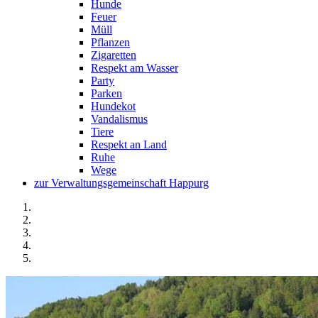
Hunde
Feuer
Müll
Pflanzen
Zigaretten
Respekt am Wasser
Party
Parken
Hundekot
Vandalismus
Tiere
Respekt an Land
Ruhe
Wege
zur Verwaltungsgemeinschaft Happurg